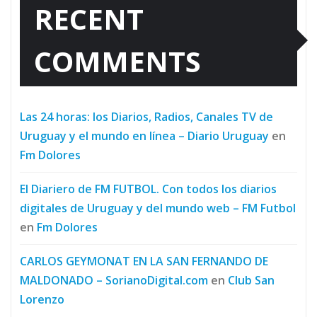
RECENT
COMMENTS
Las 24 horas: los Diarios, Radios, Canales TV de
Uruguay y el mundo en línea – Diario Uruguay
en
Fm Dolores
El Diariero de FM FUTBOL. Con todos los diarios
digitales de Uruguay y del mundo web – FM Futbol
en
Fm Dolores
CARLOS GEYMONAT EN LA SAN FERNANDO DE
MALDONADO – SorianoDigital.com
en
Club San
Lorenzo