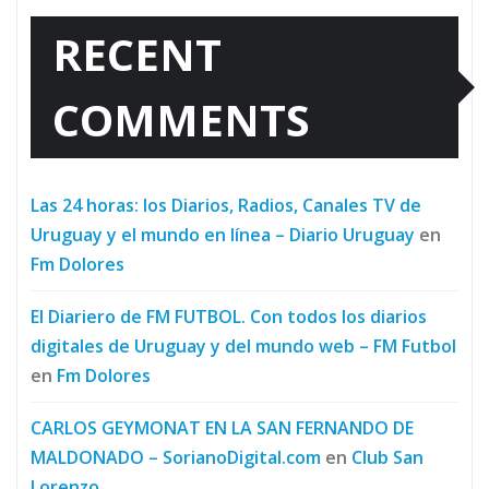
RECENT
COMMENTS
Las 24 horas: los Diarios, Radios, Canales TV de
Uruguay y el mundo en línea – Diario Uruguay
en
Fm Dolores
El Diariero de FM FUTBOL. Con todos los diarios
digitales de Uruguay y del mundo web – FM Futbol
en
Fm Dolores
CARLOS GEYMONAT EN LA SAN FERNANDO DE
MALDONADO – SorianoDigital.com
en
Club San
Lorenzo