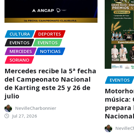
CULTURA
DEPORTES
EVENTOS
EVENTOS
MERCEDES
NOTICIAS
SORIANO
Mercedes recibe la 5ª fecha
del Campeonato Nacional
EVENTOS
de Karting este 25 y 26 de
Motorhom
julio
música: 
prepara l
NevilleCharbonnier
Nacional
Jul 27, 2026
NevilleC