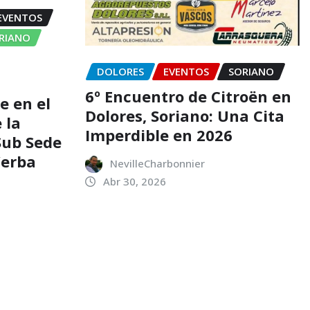
EVENTOS
ORIANO
DOLORES
EVENTOS
SORIANO
6º Encuentro de Citroën en
e en el
Dolores, Soriano: Una Cita
 la
Imperdible en 2026
 Sub Sede
Yerba
NevilleCharbonnier
Abr 30, 2026