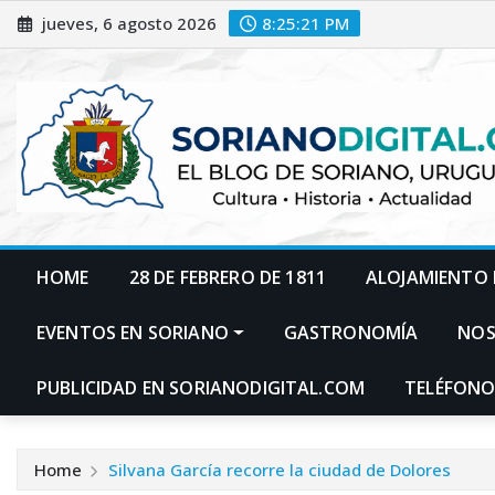
Skip
jueves, 6 agosto 2026
8:25:22 PM
to
content
HOME
28 DE FEBRERO DE 1811
ALOJAMIENTO 
EVENTOS EN SORIANO
GASTRONOMÍA
NO
PUBLICIDAD EN SORIANODIGITAL.COM
TELÉFONO
Home
Silvana García recorre la ciudad de Dolores