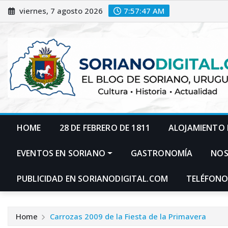
Skip
viernes, 7 agosto 2026
7:57:48 AM
to
content
HOME
28 DE FEBRERO DE 1811
ALOJAMIENTO 
EVENTOS EN SORIANO
GASTRONOMÍA
NO
PUBLICIDAD EN SORIANODIGITAL.COM
TELÉFONO
Home
Carrozas 2009 de la Fiesta de la Primavera