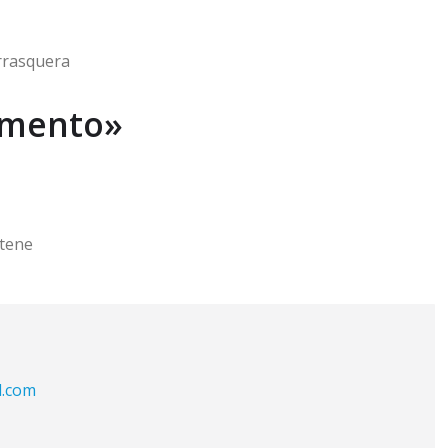
rrasquera
omento»
atene
l.com