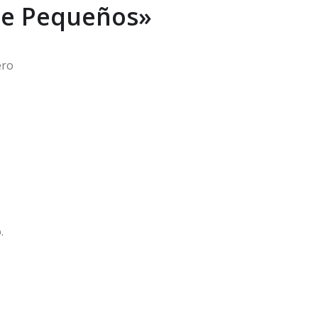
de Pequeños»
ero
.