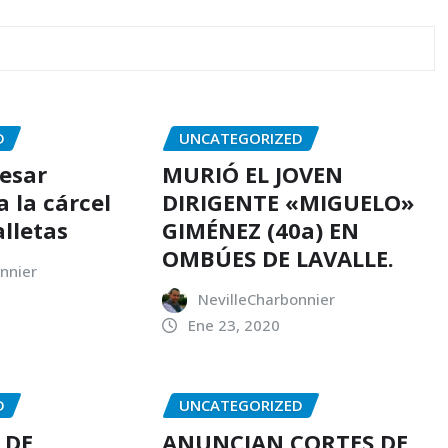
D
UNCATEGORIZED
resar
MURIÓ EL JOVEN
 la cárcel
DIRIGENTE «MIGUELO»
alletas
GIMÉNEZ (40a) EN
OMBÚES DE LAVALLE.
nnier
NevilleCharbonnier
Ene 23, 2020
D
UNCATEGORIZED
 DE
ANUNCIAN CORTES DE