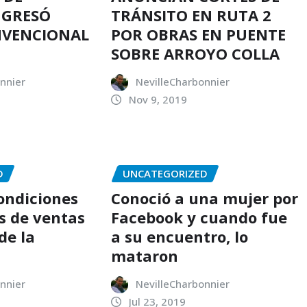
NGRESÓ
TRÁNSITO EN RUTA 2
NVENCIONAL
POR OBRAS EN PUENTE
SOBRE ARROYO COLLA
nnier
NevilleCharbonnier
Nov 9, 2019
D
UNCATEGORIZED
condiciones
Conoció a una mujer por
s de ventas
Facebook y cuando fue
de la
a su encuentro, lo
mataron
nnier
NevilleCharbonnier
Jul 23, 2019