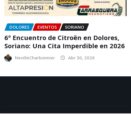
DOLORES
EVENTOS
SORIANO
6º Encuentro de Citroën en Dolores,
Soriano: Una Cita Imperdible en 2026
NevilleCharbonnier
Abr 30, 2026
Copyright © 2026 | Powered by
WordPress
|
NewsExo
by
ThemeArile