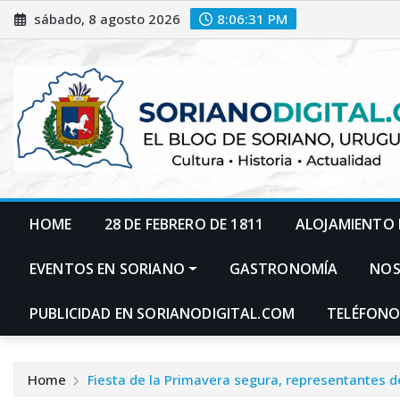
Skip
sábado, 8 agosto 2026
8:06:32 PM
to
content
HOME
28 DE FEBRERO DE 1811
ALOJAMIENTO 
EVENTOS EN SORIANO
GASTRONOMÍA
NO
PUBLICIDAD EN SORIANODIGITAL.COM
TELÉFONO
Home
Fiesta de la Primavera segura, representantes de