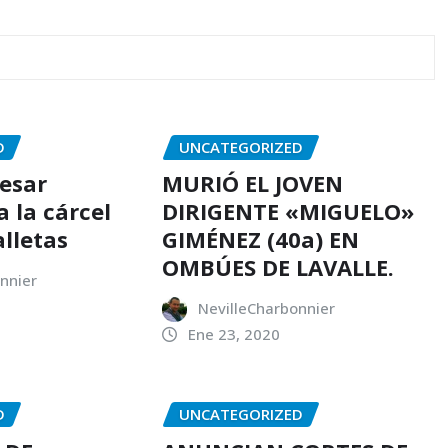
D
UNCATEGORIZED
resar
MURIÓ EL JOVEN
 la cárcel
DIRIGENTE «MIGUELO»
alletas
GIMÉNEZ (40a) EN
OMBÚES DE LAVALLE.
nnier
NevilleCharbonnier
Ene 23, 2020
D
UNCATEGORIZED