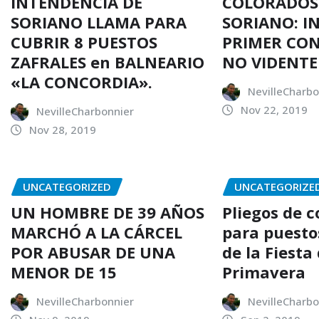
INTENDENCIA DE
COLORADOS
SORIANO LLAMA PARA
SORIANO: I
CUBRIR 8 PUESTOS
PRIMER CO
ZAFRALES en BALNEARIO
NO VIDENTE
«LA CONCORDIA».
NevilleCharbo
Nov 22, 2019
NevilleCharbonnier
Nov 28, 2019
UNCATEGORIZED
UNCATEGORIZE
UN HOMBRE DE 39 AÑOS
Pliegos de 
MARCHÓ A LA CÁRCEL
para puesto
POR ABUSAR DE UNA
de la Fiesta 
MENOR DE 15
Primavera
NevilleCharbonnier
NevilleCharbo