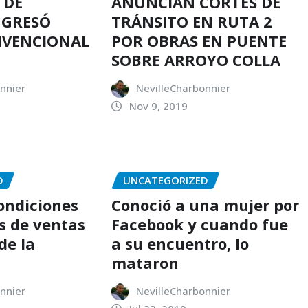
 DE
ANUNCIAN CORTES DE
NGRESÓ
TRÁNSITO EN RUTA 2
NVENCIONAL
POR OBRAS EN PUENTE
SOBRE ARROYO COLLA
nnier
NevilleCharbonnier
Nov 9, 2019
D
UNCATEGORIZED
condiciones
Conoció a una mujer por
s de ventas
Facebook y cuando fue
de la
a su encuentro, lo
mataron
nnier
NevilleCharbonnier