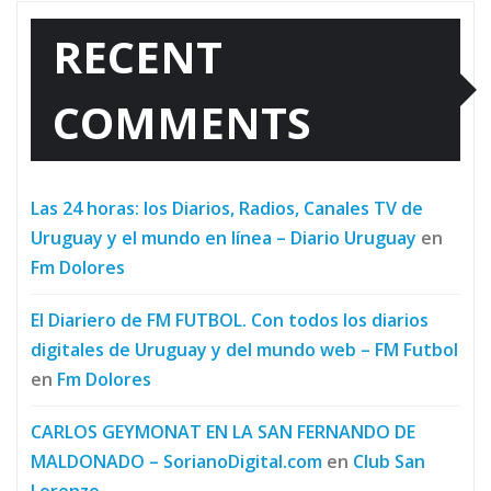
RECENT
COMMENTS
Las 24 horas: los Diarios, Radios, Canales TV de
Uruguay y el mundo en línea – Diario Uruguay
en
Fm Dolores
El Diariero de FM FUTBOL. Con todos los diarios
digitales de Uruguay y del mundo web – FM Futbol
en
Fm Dolores
CARLOS GEYMONAT EN LA SAN FERNANDO DE
MALDONADO – SorianoDigital.com
en
Club San