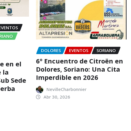
EVENTOS
ORIANO
DOLORES
EVENTOS
SORIANO
6º Encuentro de Citroën en
e en el
Dolores, Soriano: Una Cita
 la
Imperdible en 2026
 Sub Sede
Yerba
NevilleCharbonnier
Abr 30, 2026