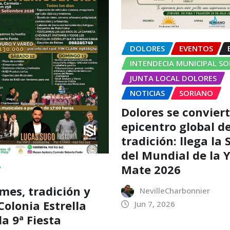
DOLORES
EVENTOS
INTENDECIA MUNICIPAL S
JUNTA LOCAL DOLORES
NOTICIAS
SORIANO
Dolores se conviert
epicentro global de
tradición: llega la
del Mundial de la 
Mate 2026
es, tradición y
NevilleCharbonnier
Colonia Estrella
Jun 7, 2026
a 9ª Fiesta