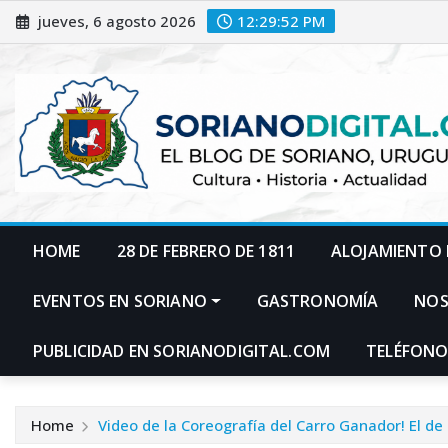
Skip
jueves, 6 agosto 2026
12:29:53 PM
to
content
HOME
28 DE FEBRERO DE 1811
ALOJAMIENTO 
EVENTOS EN SORIANO
GASTRONOMÍA
NO
PUBLICIDAD EN SORIANODIGITAL.COM
TELÉFONO
Home
Video de la Coreografía del Carro Ganador! El de