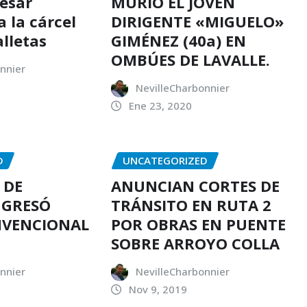
resar
MURIÓ EL JOVEN
 la cárcel
DIRIGENTE «MIGUELO»
alletas
GIMÉNEZ (40a) EN
OMBÚES DE LAVALLE.
nnier
NevilleCharbonnier
Ene 23, 2020
D
UNCATEGORIZED
 DE
ANUNCIAN CORTES DE
NGRESÓ
TRÁNSITO EN RUTA 2
NVENCIONAL
POR OBRAS EN PUENTE
SOBRE ARROYO COLLA
nnier
NevilleCharbonnier
Nov 9, 2019