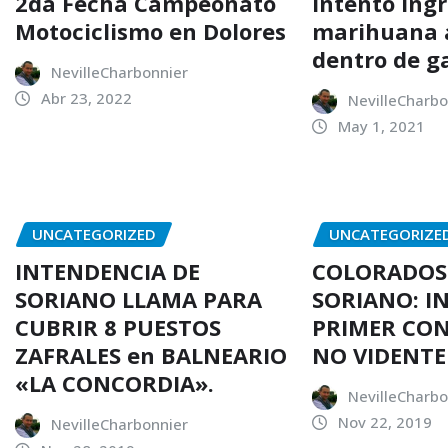
2da Fecha Campeonato
Intentó ing
Motociclismo en Dolores
marihuana a
dentro de g
NevilleCharbonnier
Abr 23, 2022
NevilleCharbo
May 1, 2021
UNCATEGORIZED
UNCATEGORIZE
INTENDENCIA DE
COLORADOS
SORIANO LLAMA PARA
SORIANO: I
CUBRIR 8 PUESTOS
PRIMER CO
ZAFRALES en BALNEARIO
NO VIDENTE
«LA CONCORDIA».
NevilleCharbo
Nov 22, 2019
NevilleCharbonnier