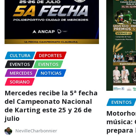
CULTURA
DEPORTES
EVENTOS
EVENTOS
MERCEDES
NOTICIAS
SORIANO
Mercedes recibe la 5ª fecha
del Campeonato Nacional
EVENTOS
de Karting este 25 y 26 de
Motorhom
julio
música: 
prepara l
NevilleCharbonnier