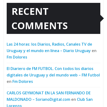
RECENT
COMMENTS
Las 24 horas: los Diarios, Radios, Canales TV de
Uruguay y el mundo en línea – Diario Uruguay
en
Fm Dolores
El Diariero de FM FUTBOL. Con todos los diarios
digitales de Uruguay y del mundo web – FM Futbol
en
Fm Dolores
CARLOS GEYMONAT EN LA SAN FERNANDO DE
MALDONADO – SorianoDigital.com
en
Club San
Lorenzo