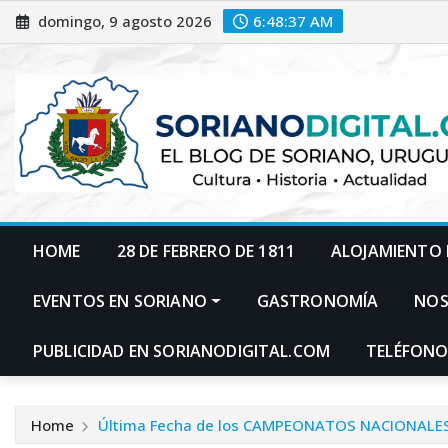
Skip
domingo, 9 agosto 2026
6:48:38 AM
to
content
HOME
28 DE FEBRERO DE 1811
ALOJAMIENTO 
EVENTOS EN SORIANO
GASTRONOMÍA
NO
PUBLICIDAD EN SORIANODIGITAL.COM
TELÉFONO
Home
Última Fecha de los CAMPEONATOS NACIONAL