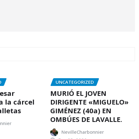
D
UNCATEGORIZED
resar
MURIÓ EL JOVEN
 la cárcel
DIRIGENTE «MIGUELO»
alletas
GIMÉNEZ (40a) EN
OMBÚES DE LAVALLE.
nnier
NevilleCharbonnier