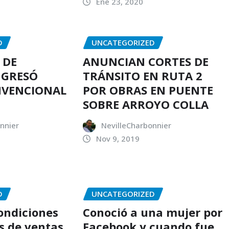
Ene 23, 2020
D
UNCATEGORIZED
 DE
ANUNCIAN CORTES DE
NGRESÓ
TRÁNSITO EN RUTA 2
NVENCIONAL
POR OBRAS EN PUENTE
SOBRE ARROYO COLLA
nnier
NevilleCharbonnier
Nov 9, 2019
D
UNCATEGORIZED
condiciones
Conoció a una mujer por
s de ventas
Facebook y cuando fue