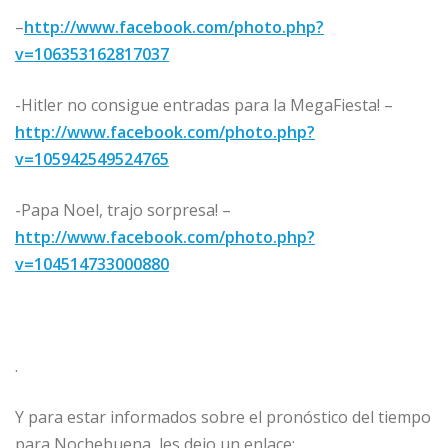
–
http://www.facebook.com/photo.php?
v=106353162817037
-Hitler no consigue entradas para la MegaFiesta! –
http://www.facebook.com/photo.php?
v=105942549524765
-Papa Noel, trajo sorpresa! –
http://www.facebook.com/photo.php?
v=104514733000880
.
Y para estar informados sobre el pronóstico del tiempo
para Nochebuena, les dejo un enlace: