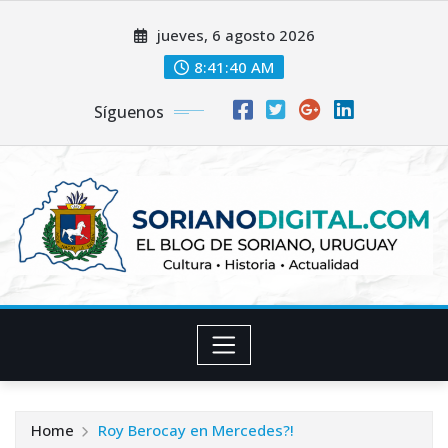
Skip
jueves, 6 agosto 2026
to
content
8:41:41 AM
Síguenos
Home
Roy Berocay en Mercedes?!