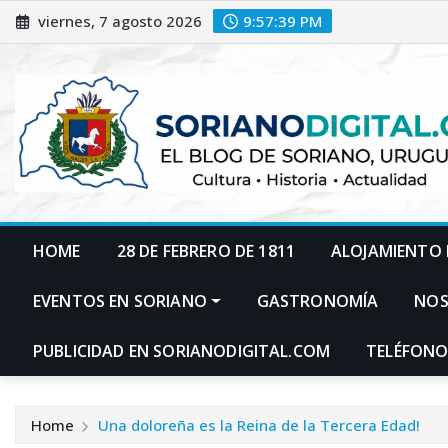
Skip
viernes, 7 agosto 2026
9:57:40 PM
to
content
HOME
28 DE FEBRERO DE 1811
ALOJAMIENTO 
EVENTOS EN SORIANO
GASTRONOMÍA
NO
PUBLICIDAD EN SORIANODIGITAL.COM
TELÉFONO
Home
Una doloreña es la Reina de la Tercera Edad!