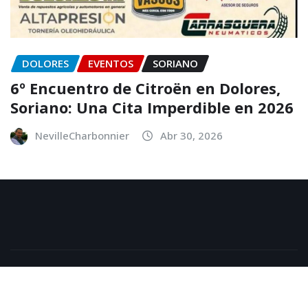
DOLORES
EVENTOS
SORIANO
6º Encuentro de Citroën en Dolores,
Soriano: Una Cita Imperdible en 2026
NevilleCharbonnier
Abr 30, 2026
Copyright © 2026 | Powered by
WordPress
|
NewsExo
by
ThemeArile