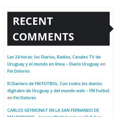
RECENT
COMMENTS
Las 24 horas: los Diarios, Radios, Canales TV de
Uruguay y el mundo en línea – Diario Uruguay
en
Fm Dolores
El Diariero de FM FUTBOL. Con todos los diarios
digitales de Uruguay y del mundo web – FM Futbol
en
Fm Dolores
CARLOS GEYMONAT EN LA SAN FERNANDO DE