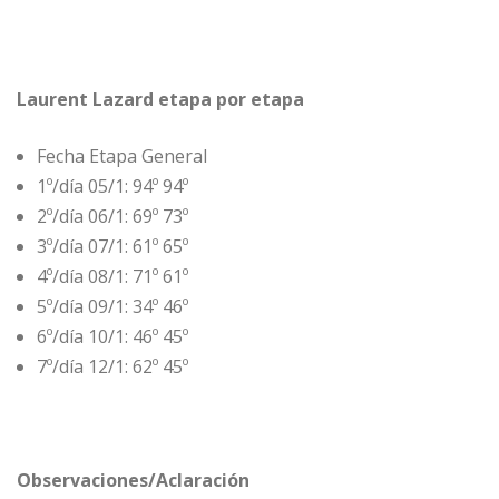
Laurent Lazard etapa por etapa
Fecha Etapa General
1º/día 05/1: 94º 94º
2º/día 06/1: 69º 73º
3º/día 07/1: 61º 65º
4º/día 08/1: 71º 61º
5º/día 09/1: 34º 46º
6º/día 10/1: 46º 45º
7º/día 12/1: 62º 45º
Observaciones/Aclaración