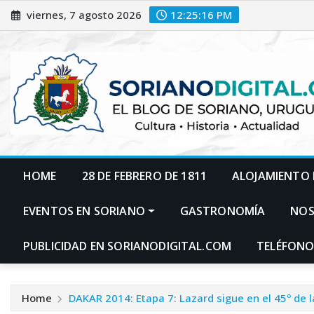
Skip
viernes, 7 agosto 2026
12:25:17 PM
to
content
HOME
28 DE FEBRERO DE 1811
ALOJAMIENTO 
EVENTOS EN SORIANO
GASTRONOMÍA
NO
PUBLICIDAD EN SORIANODIGITAL.COM
TELÉFONO
Home
DAKAR 2014: Etapa 7: Lazard sigue en el 45º de l