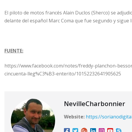
El piloto de motos francés Alain Duclos (Sherco) se adjud
delante del español Marc Coma que fue segundo y sigue lí
FUENTE:
https://www.facebook.com/notes/freddy-planchon-besso
cincuenta-lleg%C3%B3-enterito/10152232641905625
NevilleCharbonnier
Website:
https://sorianodigita