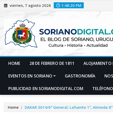
Skip
viernes, 7 agosto 2026
1:48:21 PM
to
content
HOME
28 DE FEBRERO DE 1811
ALOJAMIENTO 
EVENTOS EN SORIANO
GASTRONOMÍA
NO
PUBLICIDAD EN SORIANODIGITAL.COM
TELÉFONO
Home
DAKAR 3014/6º General: Lafuente 1º, Almeida 8º