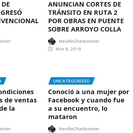
 DE
ANUNCIAN CORTES DE
NGRESÓ
TRÁNSITO EN RUTA 2
NVENCIONAL
POR OBRAS EN PUENTE
SOBRE ARROYO COLLA
nnier
NevilleCharbonnier
Nov 9, 2019
D
UNCATEGORIZED
condiciones
Conoció a una mujer por
s de ventas
Facebook y cuando fue
de la
a su encuentro, lo
mataron
nnier
NevilleCharbonnier