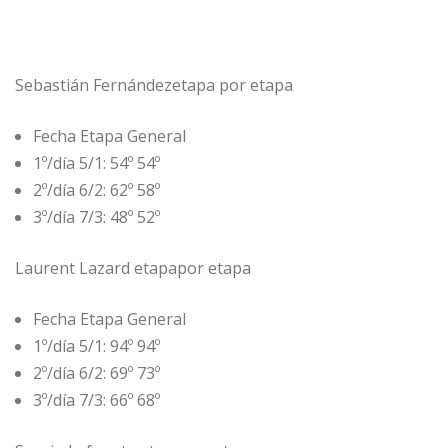
Sebastián Fernándezetapa por etapa
Fecha Etapa General
1º/día 5/1: 54º 54º
2º/día 6/2: 62º 58º
3º/día 7/3: 48º 52º
Laurent Lazard etapapor etapa
Fecha Etapa General
1º/día 5/1: 94º 94º
2º/día 6/2: 69º 73º
3º/día 7/3: 66º 68º