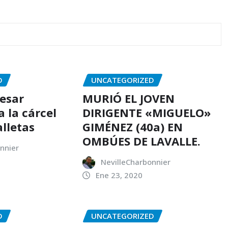
D
UNCATEGORIZED
resar
MURIÓ EL JOVEN
 la cárcel
DIRIGENTE «MIGUELO»
alletas
GIMÉNEZ (40a) EN
OMBÚES DE LAVALLE.
nnier
NevilleCharbonnier
Ene 23, 2020
D
UNCATEGORIZED