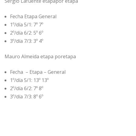
Sergio Lafuente etapapor etapa
Fecha Etapa General
1º/día 5/1: 7º 7º
2º/día 6/2: 5º 6º
3º/día 7/3: 3º 4º
Mauro Almeida etapa poretapa
Fecha – Etapa – General
1º/día 5/1: 13º 13º
2º/día 6/2: 7º 8º
3º/día 7/3: 8º 6º