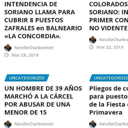
INTENDENCIA DE
COLORADOS
SORIANO LLAMA PARA
SORIANO: I
CUBRIR 8 PUESTOS
PRIMER CO
ZAFRALES en BALNEARIO
NO VIDENTE
«LA CONCORDIA».
NevilleCharbo
Nov 22, 2019
NevilleCharbonnier
Nov 28, 2019
UNCATEGORIZED
UNCATEGORIZE
UN HOMBRE DE 39 AÑOS
Pliegos de 
MARCHÓ A LA CÁRCEL
para puesto
POR ABUSAR DE UNA
de la Fiesta 
MENOR DE 15
Primavera
NevilleCharbonnier
NevilleCharbo