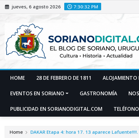
Skip
jueves, 6 agosto 2026
7:30:33 PM
to
content
HOME
28 DE FEBRERO DE 1811
ALOJAMIENTO 
EVENTOS EN SORIANO
GASTRONOMÍA
NO
PUBLICIDAD EN SORIANODIGITAL.COM
TELÉFONO
Home
DAKAR Etapa 4: hora 17. 13 aparece Lafuente!!!!.