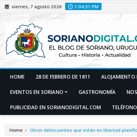
Skip
viernes, 7 agosto 2026
1:04:32 PM
to
content
HOME
28 DE FEBRERO DE 1811
ALOJAMIENTO 
EVENTOS EN SORIANO
GASTRONOMÍA
NO
PUBLICIDAD EN SORIANODIGITAL.COM
TELÉFONO
Home
Otros delincuentes que están en libertad planif