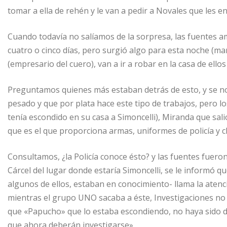
tomar a ella de rehén y le van a pedir a Novales que les en
Cuando todavía no salíamos de la sorpresa, las fuentes am
cuatro o cinco días, pero surgió algo para esta noche (mar
(empresario del cuero), van a ir a robar en la casa de ello
Preguntamos quienes más estaban detrás de esto, y se nos
pesado y que por plata hace este tipo de trabajos, pero lo
tenía escondido en su casa a Simoncelli), Miranda que salió
que es el que proporciona armas, uniformes de policía y c
Consultamos, ¿la Policía conoce ésto? y las fuentes fueron
Cárcel del lugar donde estaría Simoncelli, se le informó q
algunos de ellos, estaban en conocimiento- llama la atenc
mientras el grupo UNO sacaba a éste, Investigaciones no 
que «Papucho» que lo estaba escondiendo, no haya sido d
que ahora deberán investigarse».