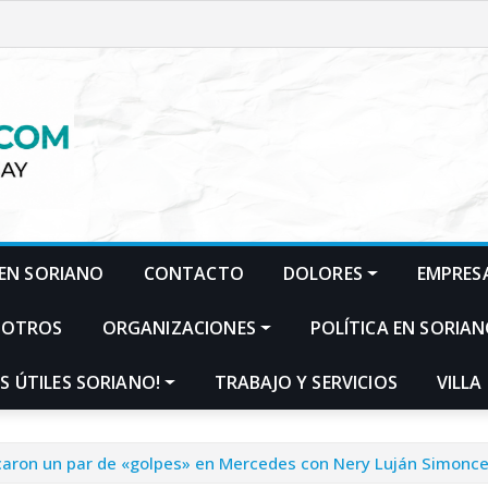
EN SORIANO
CONTACTO
DOLORES
EMPRES
SOTROS
ORGANIZACIONES
POLÍTICA EN SORIA
S ÚTILES SORIANO!
TRABAJO Y SERVICIOS
VILLA
icaron un par de «golpes» en Mercedes con Nery Luján Simoncel