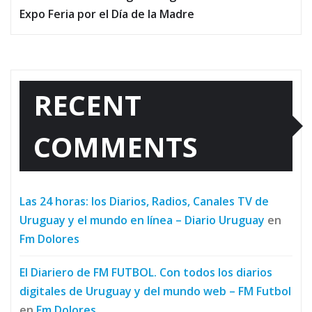
Expo Feria por el Día de la Madre
RECENT
COMMENTS
Las 24 horas: los Diarios, Radios, Canales TV de
Uruguay y el mundo en línea – Diario Uruguay
en
Fm Dolores
El Diariero de FM FUTBOL. Con todos los diarios
digitales de Uruguay y del mundo web – FM Futbol
en
Fm Dolores