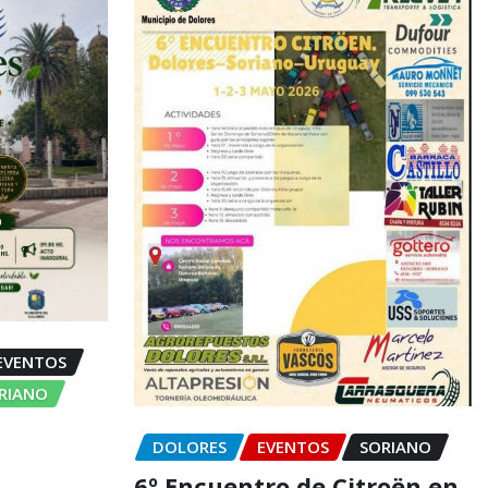
EVENTOS
ORIANO
DOLORES
EVENTOS
SORIANO
6º Encuentro de Citroën en