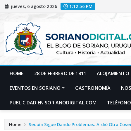
Skip
jueves, 6 agosto 2026
1:12:57 PM
to
content
HOME
28 DE FEBRERO DE 1811
ALOJAMIENTO 
EVENTOS EN SORIANO
GASTRONOMÍA
NO
PUBLICIDAD EN SORIANODIGITAL.COM
TELÉFONO
Home
Sequía Sigue Dando Problemas: Ardió Otra Cos