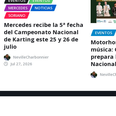
EVENTOS
EVENTOS
MERCEDES
NOTICIAS
SORIANO
Mercedes recibe la 5ª fecha
del Campeonato Nacional
EVENTOS
de Karting este 25 y 26 de
Motorhom
julio
música: 
prepara l
NevilleCharbonnier
Nacional
Jul 27, 2026
NevilleC