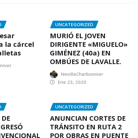
D
UNCATEGORIZED
resar
MURIÓ EL JOVEN
 la cárcel
DIRIGENTE «MIGUELO»
alletas
GIMÉNEZ (40a) EN
OMBÚES DE LAVALLE.
nnier
NevilleCharbonnier
Ene 23, 2020
D
UNCATEGORIZED
 DE
ANUNCIAN CORTES DE
NGRESÓ
TRÁNSITO EN RUTA 2
NVENCIONAL
POR OBRAS EN PUENTE