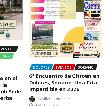
EVENTOS
ORIANO
DOLORES
EVENTOS
SORIANO
6º Encuentro de Citroën en
e en el
Dolores, Soriano: Una Cita
 la
Imperdible en 2026
 Sub Sede
Yerba
NevilleCharbonnier
Abr 30, 2026