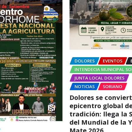
DOLORES
EVENTOS
INTENDECIA MUNICIPAL S
JUNTA LOCAL DOLORES
NOTICIAS
SORIANO
Dolores se conviert
epicentro global de
tradición: llega la
del Mundial de la 
Mate 2026