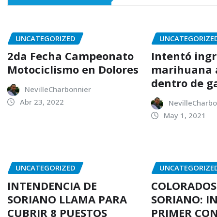
UNCATEGORIZED
UNCATEGORIZE
2da Fecha Campeonato
Intentó ing
Motociclismo en Dolores
marihuana a
dentro de g
NevilleCharbonnier
Abr 23, 2022
NevilleCharbo
May 1, 2021
UNCATEGORIZED
UNCATEGORIZE
INTENDENCIA DE
COLORADOS
SORIANO LLAMA PARA
SORIANO: I
CUBRIR 8 PUESTOS
PRIMER CO