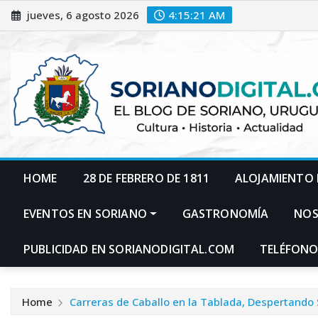
Skip
jueves, 6 agosto 2026
4:15:22 AM
to
content
HOME
28 DE FEBRERO DE 1811
ALOJAMIENTO 
EVENTOS EN SORIANO
GASTRONOMÍA
NO
PUBLICIDAD EN SORIANODIGITAL.COM
TELÉFONO
Home
Carreras de Caballo en la Tablada, Despertando