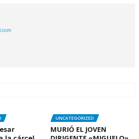
l.com
D
UNCATEGORIZED
resar
MURIÓ EL JOVEN
 la cárcel
DIRIGENTE «MIGUELO»