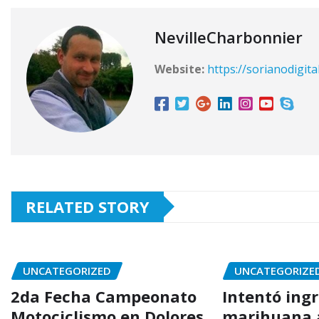
NevilleCharbonnier
Website:
https://sorianodigita
RELATED STORY
UNCATEGORIZED
UNCATEGORIZE
2da Fecha Campeonato
Intentó ing
Motociclismo en Dolores
marihuana a