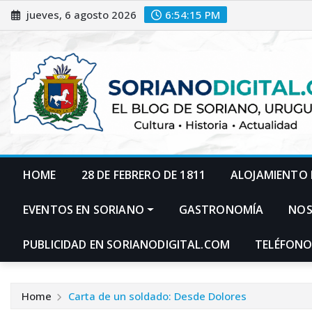
Skip
jueves, 6 agosto 2026
6:54:17 PM
to
content
HOME
28 DE FEBRERO DE 1811
ALOJAMIENTO 
EVENTOS EN SORIANO
GASTRONOMÍA
NO
PUBLICIDAD EN SORIANODIGITAL.COM
TELÉFONO
Home
Carta de un soldado: Desde Dolores