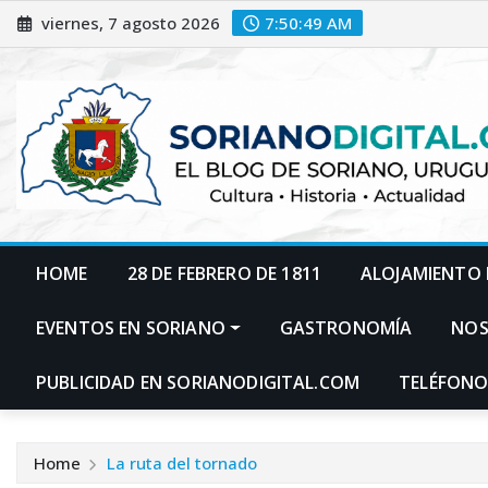
Skip
viernes, 7 agosto 2026
7:50:50 AM
to
content
HOME
28 DE FEBRERO DE 1811
ALOJAMIENTO 
EVENTOS EN SORIANO
GASTRONOMÍA
NO
PUBLICIDAD EN SORIANODIGITAL.COM
TELÉFONO
Home
La ruta del tornado