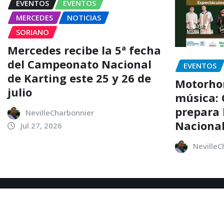
EVENTOS
EVENTOS
MERCEDES
NOTICIAS
SORIANO
Mercedes recibe la 5ª fecha
del Campeonato Nacional
EVENTOS
de Karting este 25 y 26 de
Motorhom
julio
música: 
prepara l
NevilleCharbonnier
Nacional
Jul 27, 2026
NevilleC