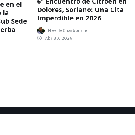
6º Encuentro de Citroën en
e en el
Dolores, Soriano: Una Cita
 la
Imperdible en 2026
 Sub Sede
Yerba
NevilleCharbonnier
Abr 30, 2026