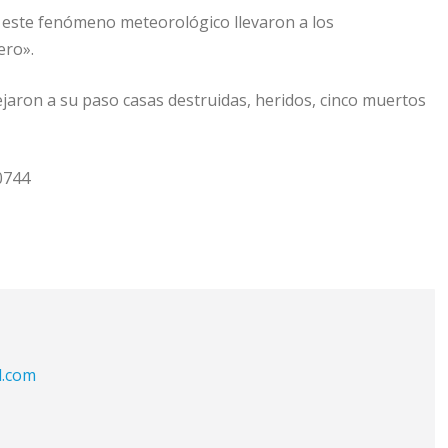
s este fenómeno meteorológico llevaron a los
ero».
dejaron a su paso casas destruidas, heridos, cinco muertos
0744
l.com