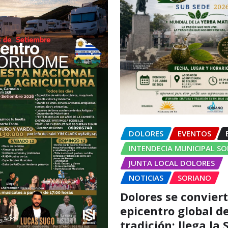
DOLORES
EVENTOS
INTENDECIA MUNICIPAL S
JUNTA LOCAL DOLORES
NOTICIAS
SORIANO
Dolores se conviert
epicentro global de
tradición: llega la