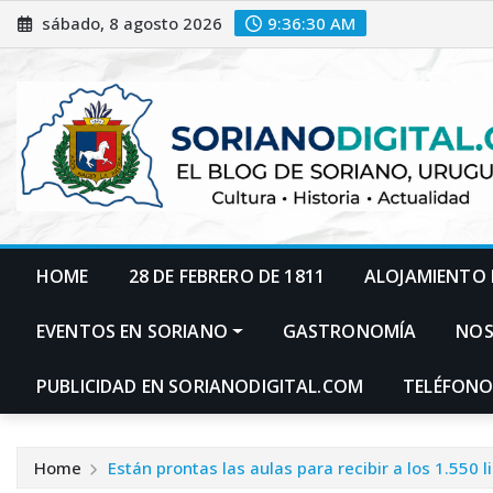
Skip
sábado, 8 agosto 2026
9:36:31 AM
to
content
HOME
28 DE FEBRERO DE 1811
ALOJAMIENTO 
EVENTOS EN SORIANO
GASTRONOMÍA
NO
PUBLICIDAD EN SORIANODIGITAL.COM
TELÉFONO
Home
Están prontas las aulas para recibir a los 1.550 