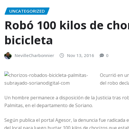
UNCATEGORIZED
Robó 100 kilos de chor
bicicleta
NevilleCharbonnier
Nov 13, 2016
0
Ocurrió en un
del robo decla
Un hombre permanece a disposición de la Justicia tras rob
Palmitas, en el departamento de Soriano.
Según publica el portal Agesor, la denuncia fue radicada 
del local para luego hurtar 100 kilos de chorizos que est