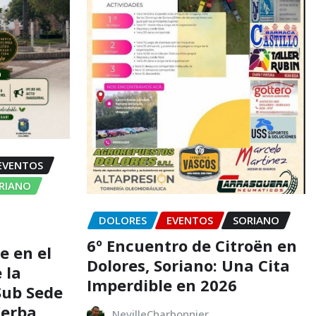
EVENTOS
ORIANO
DOLORES
EVENTOS
SORIANO
6º Encuentro de Citroën en
e en el
Dolores, Soriano: Una Cita
 la
Imperdible en 2026
 Sub Sede
Yerba
NevilleCharbonnier