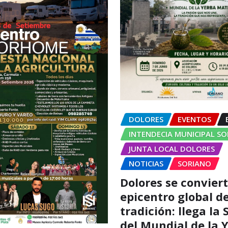
DOLORES
EVENTOS
INTENDECIA MUNICIPAL S
JUNTA LOCAL DOLORES
NOTICIAS
SORIANO
Dolores se conviert
epicentro global de
tradición: llega la
del Mundial de la 