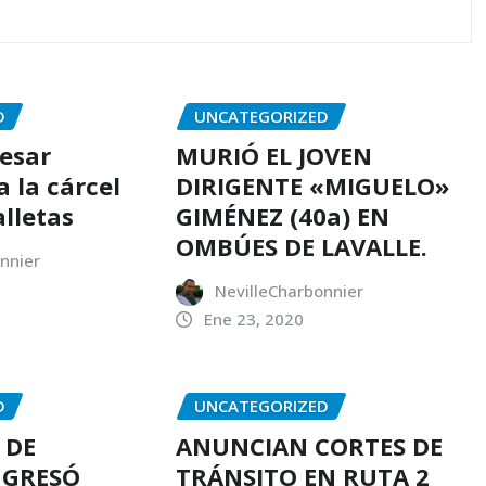
D
UNCATEGORIZED
resar
MURIÓ EL JOVEN
 la cárcel
DIRIGENTE «MIGUELO»
alletas
GIMÉNEZ (40a) EN
OMBÚES DE LAVALLE.
nnier
NevilleCharbonnier
Ene 23, 2020
D
UNCATEGORIZED
 DE
ANUNCIAN CORTES DE
NGRESÓ
TRÁNSITO EN RUTA 2