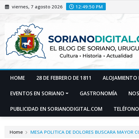
Skip
viernes, 7 agosto 2026
12:49:51 PM
to
content
HOME
28 DE FEBRERO DE 1811
ALOJAMIENTO 
EVENTOS EN SORIANO
GASTRONOMÍA
NO
PUBLICIDAD EN SORIANODIGITAL.COM
TELÉFONO
Home
MESA POLITICA DE DOLORES BUSCARA MAYOR 